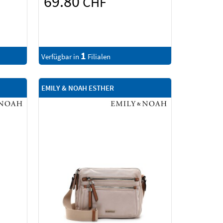
69.80
CHF
1
Verfügbar in
Filialen
EMILY & NOAH ESTHER