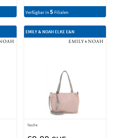
5
Verfügbar in
Filialen
EMILY & NOAH ELKE E&N
Tasche