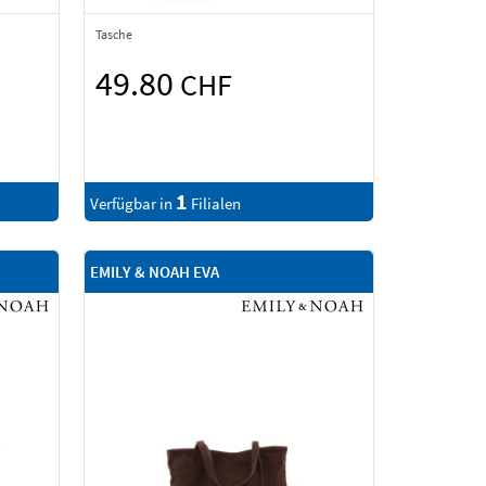
Tasche
49.80
CHF
1
Verfügbar in
Filialen
EMILY & NOAH EVA