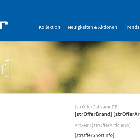
Kollektion
Neuigkeiten & Aktionen
Trends
r]
[strOfferCatNameDE]
[strOfferBrand] [strOfferAr
Art.-Nr.: [strOfferArticleNo]
[strOfferShortInfo]