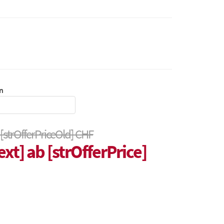
n
 [strOfferPriceOld] CHF
ext] ab [strOfferPrice]