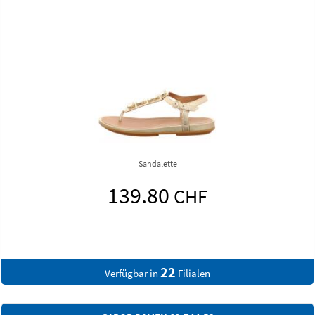
te
Pantolett
0
139.8
CHF
2
2
Filialen
Verfügbar in