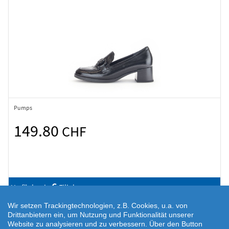
Pumps
149.80
CHF
6
Verfügbar in
Filialen
Wir setzen Trackingtechnologien, z.B. Cookies, u.a. von
Drittanbietern ein, um Nutzung und Funktionalität unserer
Website zu analysieren und zu verbessern. Über den Button