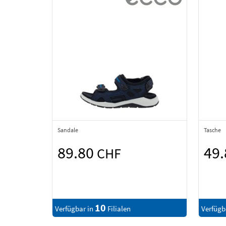
Sandale
Tasche
89.80
49
CHF
10
Verfügbar in
Filialen
Verfügb