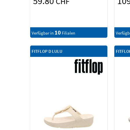
59.80
10
CHF
10
Verfügbar in
Filialen
Verfügb
FITFLOP D LULU
FITFLO