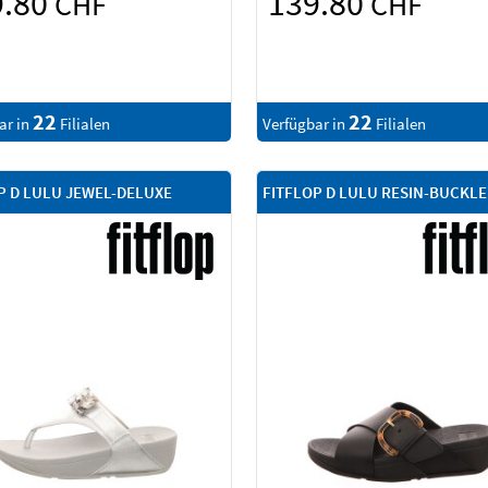
9.80
139.80
CHF
CHF
22
22
ar in
Filialen
Verfügbar in
Filialen
P D LULU JEWEL-DELUXE
FITFLOP D LULU RESIN-BUCKLE