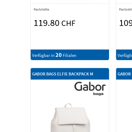
Pantolette
Pantolet
119.80
10
CHF
20
Verfügbar in
Filialen
Verfügb
GABOR BAGS ELFIE BACKPACK M
GABOR 