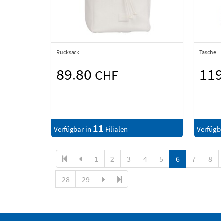
Rucksack
Tasche
89.80
11
CHF
11
Verfügbar in
Filialen
Verfügb
1
2
3
4
5
6
7
8
28
29