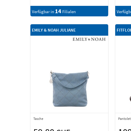
14
Verfügbar in
Filialen
Verfügb
EMILY & NOAH JULIANE
FITFLO
Tasche
Pantolet