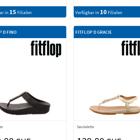
15
10
ar in
Filialen
Verfügbar in
Filialen
P D FINO
FITFLOP D GRACIE
te
Sandalette