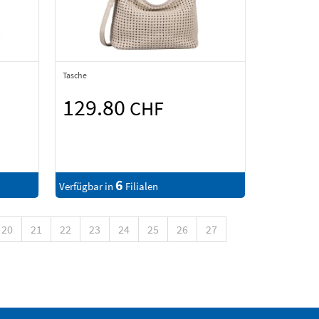
Tasche
129.80
CHF
6
Verfügbar in
Filialen
20
21
22
23
24
25
26
27