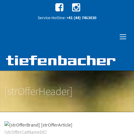
Service-Hotline:
+41 (44) 7463030
[strOfferHeader]
[strOfferCatNameDE]