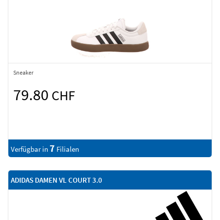
Sneaker
79.80
CHF
7
Verfügbar in
Filialen
ADIDAS DAMEN VL COURT 3.0