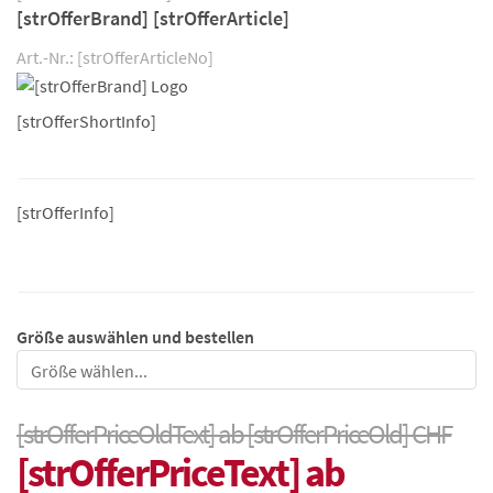
[strOfferBrand] [strOfferArticle]
Art.-Nr.: [strOfferArticleNo]
[strOfferShortInfo]
[strOfferInfo]
Größe auswählen und bestellen
Größe
[strOfferPriceOldText] ab [strOfferPriceOld] CHF
[strOfferPriceText] ab