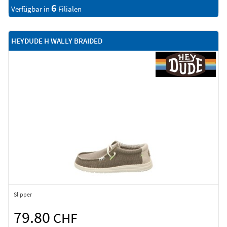
6
Verfügbar in
Filialen
HEYDUDE H WALLY BRAIDED
Slipper
79.80
CHF