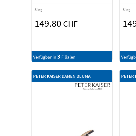
Sling
Sling
149.80
14
CHF
3
Verfügbar in
Filialen
Verfügb
PETER KAISER DAMEN BLUMA
PETER 