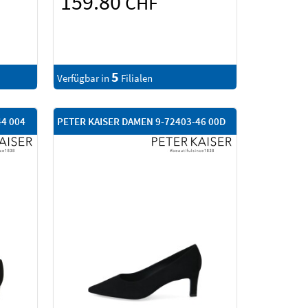
159.80
CHF
5
Verfügbar in
Filialen
44 004
PETER KAISER DAMEN 9-72403-46 00D