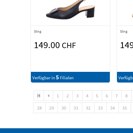
Sling
Sling
149.00
14
CHF
5
Verfügbar in
Filialen
Verfügb
1
2
3
4
5
6
7
8
28
29
30
31
32
33
34
35