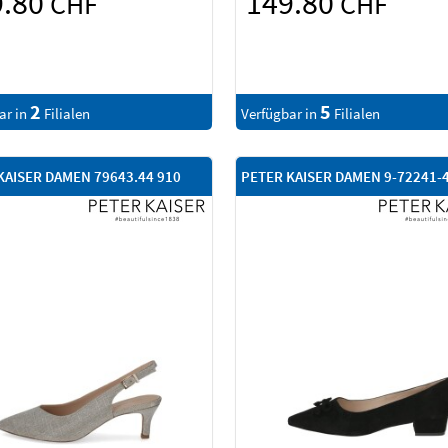
9.80
149.80
CHF
CHF
2
5
ar in
Filialen
Verfügbar in
Filialen
KAISER DAMEN 79643.44 910
PETER KAISER DAMEN 9-72241-