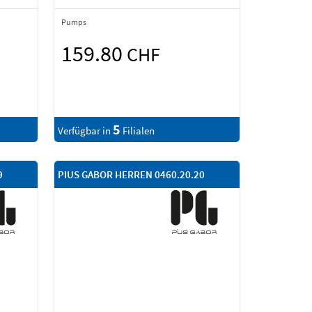
Pumps
159.80
CHF
5
Verfügbar in
Filialen
9
PIUS GABOR HERREN 0460.20.20