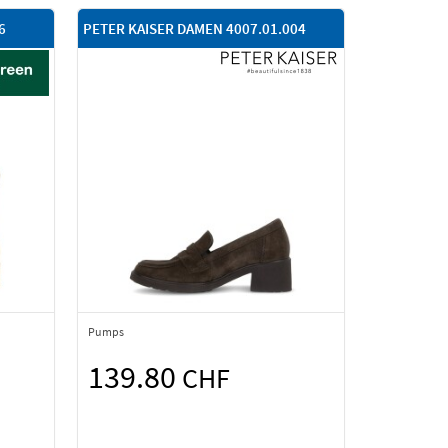
6
PETER KAISER DAMEN 4007.01.004
Pumps
139.80
CHF