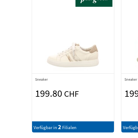
Sneaker
Sneaker
199.80
19
CHF
2
Verfügbar in
Filialen
Verfügb