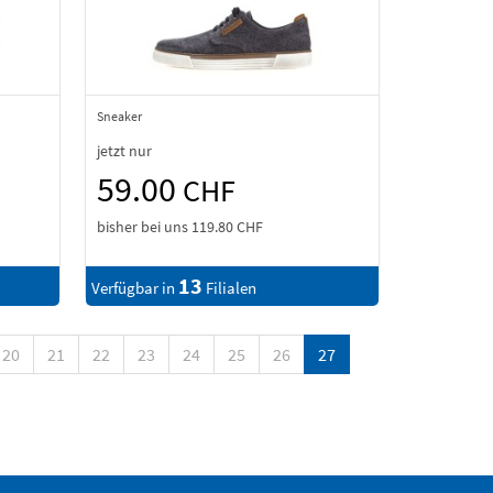
Sneaker
jetzt nur
59.00
CHF
bisher bei uns
119.80 CHF
13
Verfügbar in
Filialen
20
21
22
23
24
25
26
27