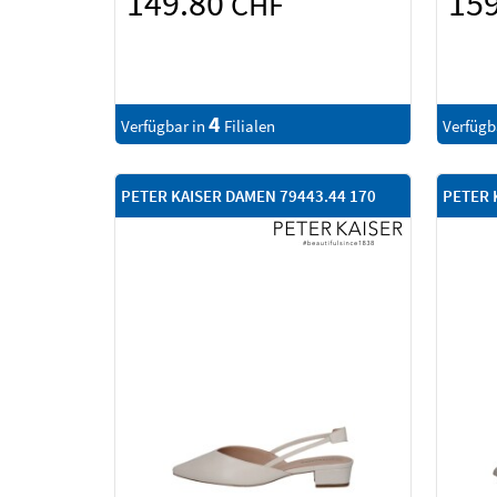
149.80
15
CHF
4
Verfügbar in
Filialen
Verfügb
PETER KAISER DAMEN 79443.44 170
PETER 