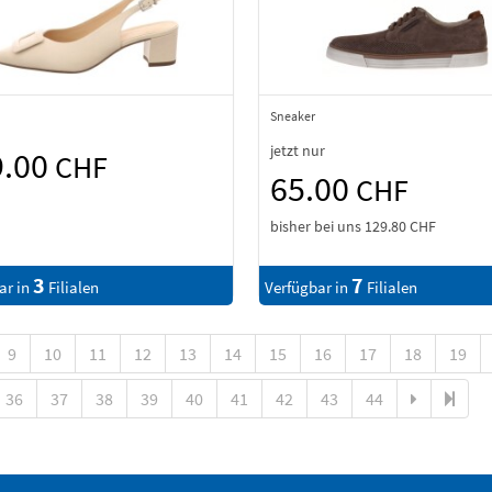
Sneaker
jetzt nur
9.00
CHF
65.00
CHF
bisher bei uns
129.80 CHF
3
7
ar in
Filialen
Verfügbar in
Filialen
9
10
11
12
13
14
15
16
17
18
19
36
37
38
39
40
41
42
43
44