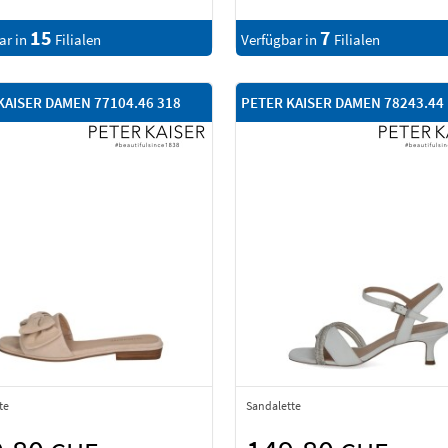
15
7
ar in
Filialen
Verfügbar in
Filialen
KAISER DAMEN 77104.46 318
PETER KAISER DAMEN 78243.44
te
Sandalette