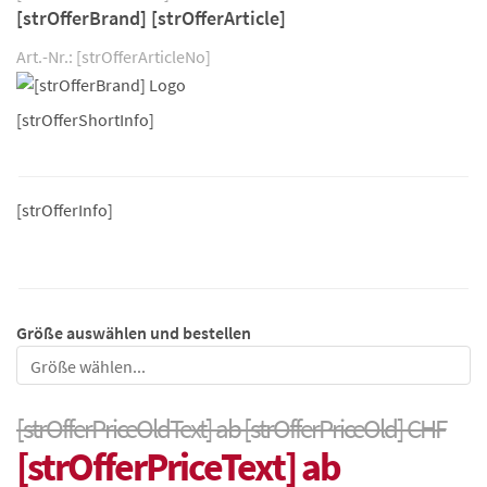
[strOfferBrand] [strOfferArticle]
Art.-Nr.: [strOfferArticleNo]
[strOfferShortInfo]
[strOfferInfo]
Größe auswählen und bestellen
Größe
[strOfferPriceOldText] ab [strOfferPriceOld] CHF
[strOfferPriceText] ab