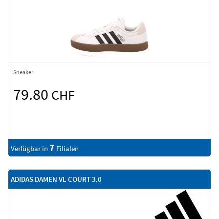
Sneaker
79.80
CHF
7
Verfügbar in
Filialen
ADIDAS DAMEN VL COURT 3.0