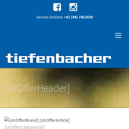
Service-Hotline:
+41 (44) 7463030
[strOfferHeader]
[strOfferCatNameDE]