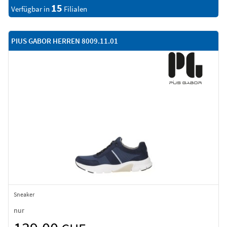
15
Verfügbar in
Filialen
PIUS GABOR HERREN 8009.11.01
Sneaker
nur