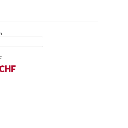
n
F
 CHF