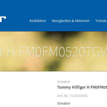
Kollektion
Neuigkeiten & Aktionen
Trends
er H FM0FM05207GV
Sneaker
Tommy Hilfiger H FM0FM0
Art.-Nr.: 712141032
Sneaker