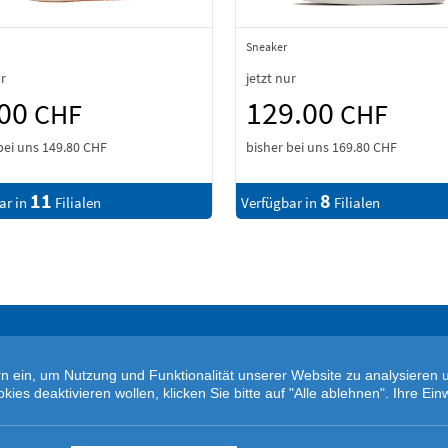
Sneaker
ur
jetzt nur
.00
129.00
CHF
CHF
bei uns
149.80 CHF
bisher bei uns
169.80 CHF
11
8
ar in
Filialen
Verfügbar in
Filialen
tern ein, um Nutzung und Funktionalität unserer Website zu analysiere
s deaktivieren wollen, klicken Sie bitte auf "Alle ablehnen". Ihre Einw