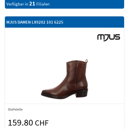
21
Verfügbar in
Filialen
MJUS DAMEN L89202 101 6225
Stiefelette
159.80
CHF