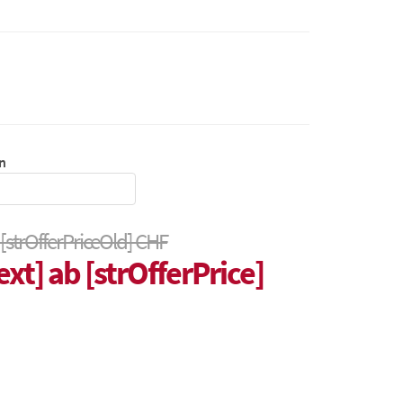
n
 [strOfferPriceOld] CHF
ext] ab [strOfferPrice]