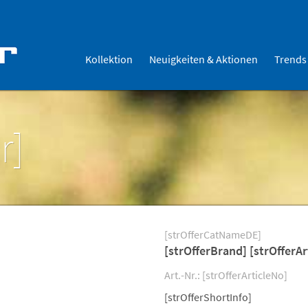
Kollektion
Neuigkeiten & Aktionen
Trends
r]
[strOfferCatNameDE]
[strOfferBrand] [strOfferAr
Art.-Nr.: [strOfferArticleNo]
[strOfferShortInfo]