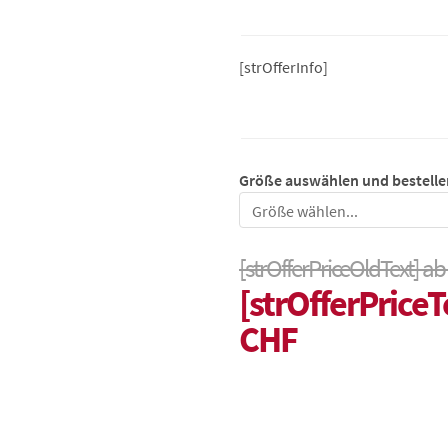
[strOfferInfo]
Größe auswählen und bestelle
Größe
[strOfferPriceOldText] ab
[strOfferPriceT
CHF