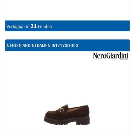
21
Verfügbar in
Filialen
NERO GIARDINI DAMEN I617170D 300