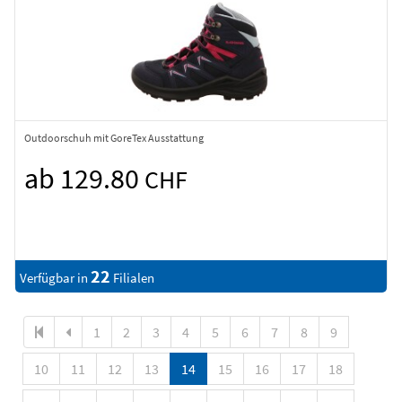
Outdoorschuh mit GoreTex Ausstattung
ab 129.80
CHF
22
Verfügbar in
Filialen
1
2
3
4
5
6
7
8
9
10
11
12
13
14
15
16
17
18