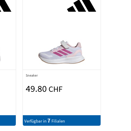
Sneaker
49.80
CHF
7
Verfügbar in
Filialen