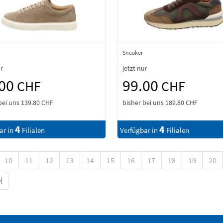
Sneaker
ur
jetzt nur
.00
99.00
CHF
CHF
bei uns
139.80 CHF
bisher bei uns
189.80 CHF
4
4
ar in
Filialen
Verfügbar in
Filialen
10
11
12
13
14
15
16
17
18
19
20