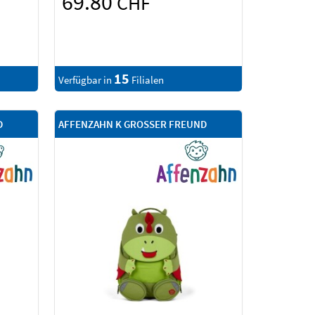
69.80
CHF
15
Verfügbar in
Filialen
D
AFFENZAHN K GROSSER FREUND