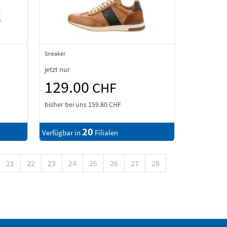
Sneaker
jetzt nur
129.00
CHF
bisher bei uns
159.80 CHF
20
Verfügbar in
Filialen
21
22
23
24
25
26
27
28