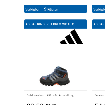
9
Verfügbar in
Filialen
Verfügb
ADIDAS KINDER TERREX MID GTX I
ADIDAS
Outdoorschuh mit GoreTex Ausstattung
Sneaker