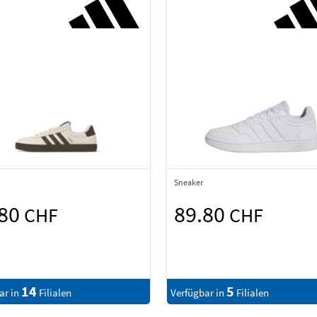
Sneaker
.80
89.80
CHF
CHF
14
5
ar in
Filialen
Verfügbar in
Filialen