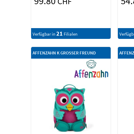
99.80
54
CHF
21
Verfügbar in
Filialen
Verfügb
AFFENZAHN K GROSSER FREUND
AFFENZ