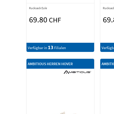
Rucksack Eule
Rucksack
69.80
69
CHF
13
Verfügbar in
Filialen
Verfügb
AMBITIOUS HERREN HOVER
AMBITI