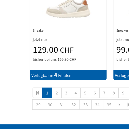
Sneaker
Sneaker
jetzt nur
jetzt n
129.00
99
CHF
bisher bei uns
169.80 CHF
bisher 
4
Verfügbar in
Filialen
Verfügb
1
2
3
4
5
6
7
8
9
29
30
31
32
33
34
35