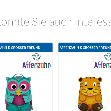
önnte Sie auch interes
AHN K GROSSER FREUND
AFFENZAHN K GROSSER FREUN