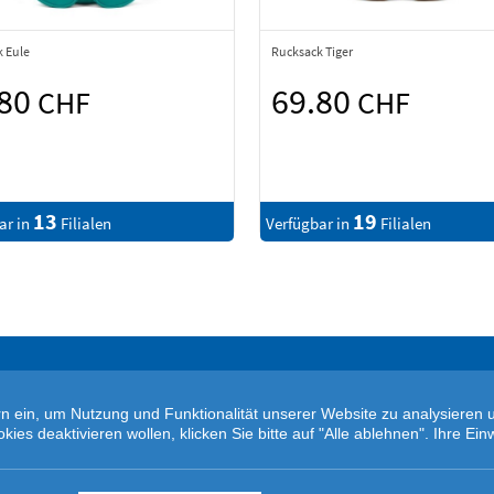
 Eule
Rucksack Tiger
.80
69.80
CHF
CHF
13
19
ar in
Filialen
Verfügbar in
Filialen
tern ein, um Nutzung und Funktionalität unserer Website zu analysiere
s deaktivieren wollen, klicken Sie bitte auf "Alle ablehnen". Ihre Einw