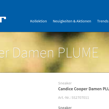
Kollektion
Neuigkeiten & Aktionen
Trends
per Damen PLUME
Sneaker
Candice Cooper Damen PL
Art.-Nr.: 552707011
Sneaker