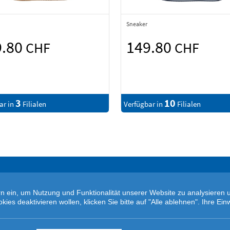
Sneaker
9.80
149.80
CHF
CHF
3
10
ar in
Filialen
Verfügbar in
Filialen
tern ein, um Nutzung und Funktionalität unserer Website zu analysiere
s deaktivieren wollen, klicken Sie bitte auf "Alle ablehnen". Ihre Einw