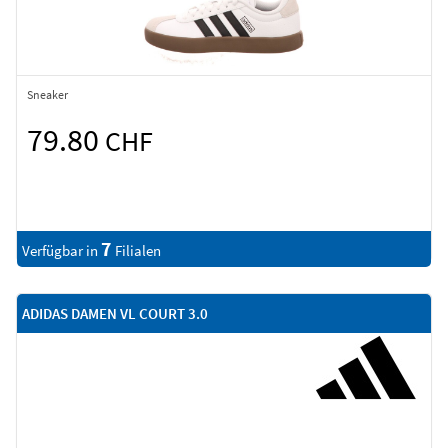
Sneaker
79.80
CHF
7
Verfügbar in
Filialen
ADIDAS DAMEN VL COURT 3.0