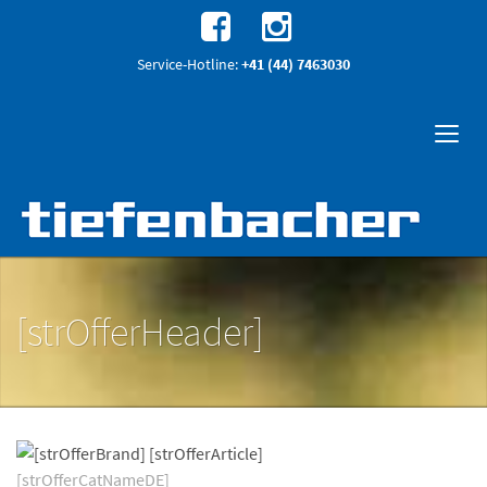
Service-Hotline:
+41 (44) 7463030
[strOfferHeader]
[strOfferCatNameDE]