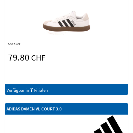
Sneaker
79.80
CHF
7
Verfügbar in
Filialen
ADIDAS DAMEN VL COURT 3.0