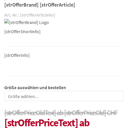
[strOfferBrand] [strOfferArticle]
Art.-Nr.: [strOfferArticleNo]
[strOfferShortInfo]
[strOfferInfo]
Größe auswählen und bestellen
Größe
[strOfferPriceOldText] ab [strOfferPriceOld] CHF
[strOfferPriceText] ab