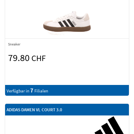
Sneaker
79.80
CHF
7
Verfügbar in
Filialen
ADIDAS DAMEN VL COURT 3.0