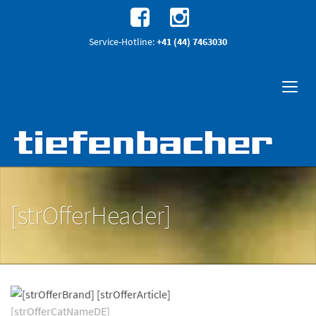
Service-Hotline:
+41 (44) 7463030
[strOfferHeader]
[strOfferCatNameDE]