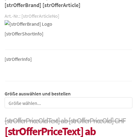
[strOfferBrand] [strOfferArticle]
Art.-Nr.: [strOfferArticleNo]
[strOfferShortInfo]
[strOfferInfo]
Größe auswählen und bestellen
Größe
[strOfferPriceOldText] ab [strOfferPriceOld] CHF
[strOfferPriceText] ab