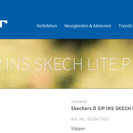
Kollektion
Neuigkeiten & Aktionen
Trends
P INS SKECH LITE 
Sneaker
Skechers D SIP INS SKECH
Art.-Nr.: 552447005
Slipper