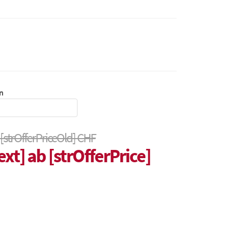
n
 [strOfferPriceOld] CHF
ext] ab [strOfferPrice]