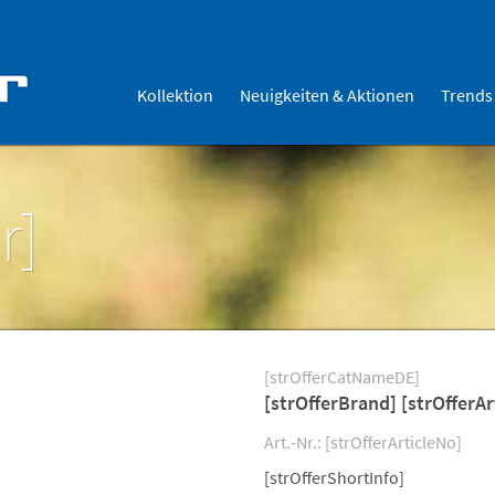
Kollektion
Neuigkeiten & Aktionen
Trends
r]
[strOfferCatNameDE]
[strOfferBrand] [strOfferAr
Art.-Nr.: [strOfferArticleNo]
[strOfferShortInfo]