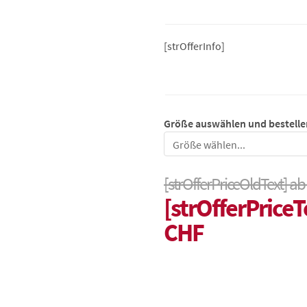
[strOfferInfo]
Größe auswählen und bestelle
Größe
[strOfferPriceOldText] ab
[strOfferPriceT
CHF