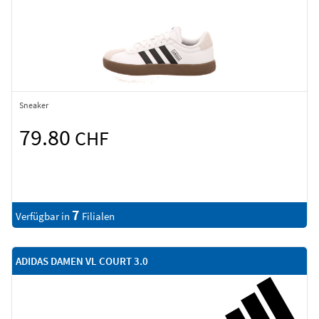
Sneaker
79.80
CHF
7
Verfügbar in
Filialen
ADIDAS DAMEN VL COURT 3.0