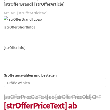
[strOfferBrand] [strOfferArticle]
Art.-Nr.: [strOfferArticleNo]
[strOfferShortInfo]
[strOfferInfo]
Größe auswählen und bestellen
Größe
[strOfferPriceOldText] ab [strOfferPriceOld] CHF
[strOfferPriceText] ab