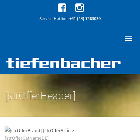
Service-Hotline:
+41 (44) 7463030
[strOfferHeader]
[strOfferCatNameDE]