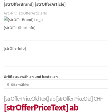
[strOfferBrand] [strOfferArticle]
Art.-Nr.: [strOfferArticleNo]
[strOfferShortInfo]
[strOfferInfo]
Größe auswählen und bestellen
Größe
[strOfferPriceOldText] ab [strOfferPriceOld] CHF
[strOfferPriceText] ab