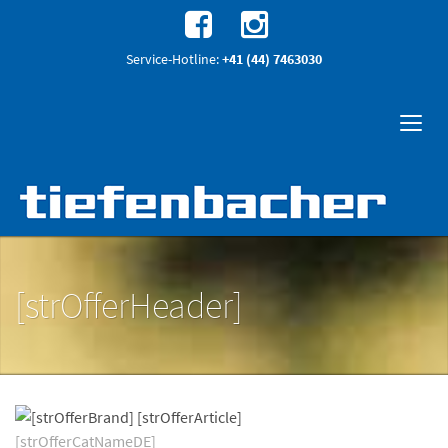
Service-Hotline:
+41 (44) 7463030
[strOfferHeader]
[strOfferCatNameDE]