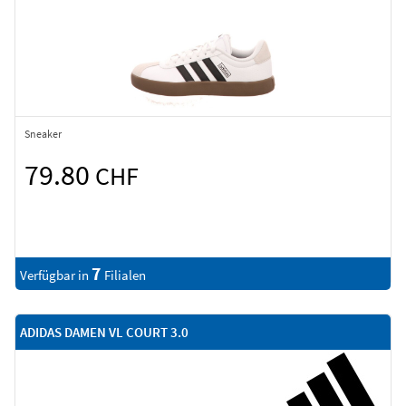
Sneaker
79.80
CHF
7
Verfügbar in
Filialen
ADIDAS DAMEN VL COURT 3.0