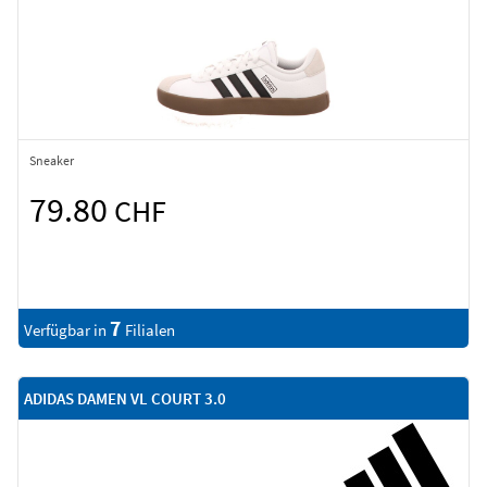
Sneaker
79.80
CHF
7
Verfügbar in
Filialen
ADIDAS DAMEN VL COURT 3.0