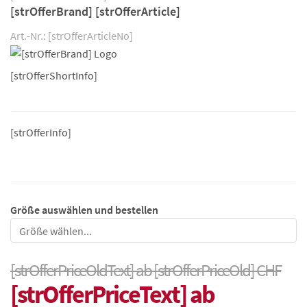
[strOfferBrand] [strOfferArticle]
Art.-Nr.: [strOfferArticleNo]
[strOfferShortInfo]
[strOfferInfo]
Größe auswählen und bestellen
Größe
[strOfferPriceOldText] ab [strOfferPriceOld] CHF
[strOfferPriceText] ab