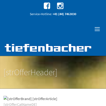
Service-Hotline:
+41 (44) 7463030
[strOfferHeader]
[strOfferCatNameDE]