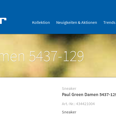
Kollektion
Neuigkeiten & Aktionen
Trends
amen 5437-129
Sneaker
Paul Green Damen 5437-12
Art.-Nr.: 434421004
Sneaker