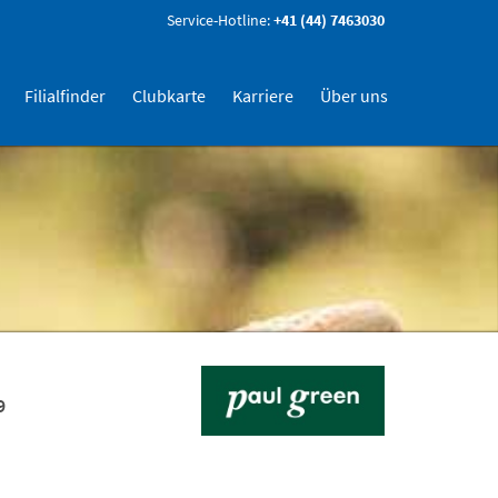
Service-Hotline:
+41 (44) 7463030
Filialfinder
Clubkarte
Karriere
Über uns
9