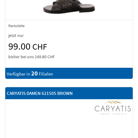
Pantolette
jetzt nur
99.00
CHF
bisher bei uns
149.80 CHF
20
Verfügbar in
Filialen
CARYATIS DAMEN 621505 BROWN