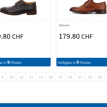
r
Schnürer
9.80
179.80
CHF
CHF
9
9
ar in
Filialen
Verfügbar in
Filialen
9
10
11
12
13
14
15
16
17
18
19