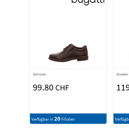
Schnürer
Sneaker
99.80
11
CHF
20
Verfügbar in
Filialen
Verfügb