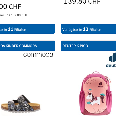
139.80
CHF
.00
CHF
bei uns
139.80 CHF
11
12
ar in
Filialen
Verfügbar in
Filialen
DA KINDER COMMODA
DEUTER K PICO