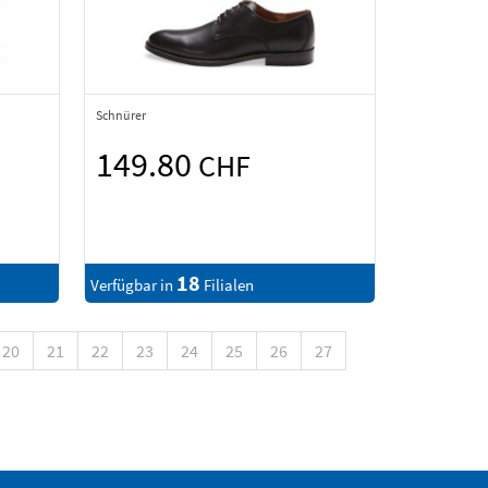
Schnürer
149.80
CHF
18
Verfügbar in
Filialen
20
21
22
23
24
25
26
27