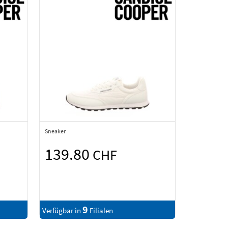
Sneaker
139.80
CHF
9
Verfügbar in
Filialen