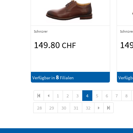
Schnürer
Schnüre
149.80
14
CHF
8
Verfügbar in
Filialen
Verfügb
1
2
3
4
5
6
7
8
28
29
30
31
32