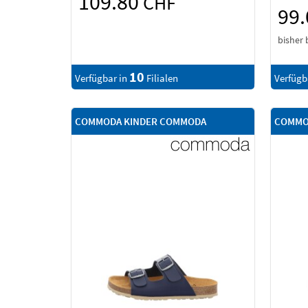
109.80
CHF
99
bisher 
10
Verfügbar in
Filialen
Verfügb
COMMODA KINDER COMMODA
COMMO