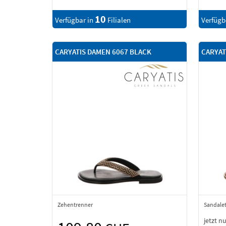
10
Verfügbar in
Filialen
Verfügb
CARYATIS DAMEN 6067 BLACK
CARYAT
Zehentrenner
Sandalet
jetzt n