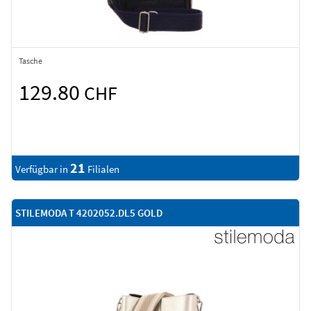
Tasche
129.80
CHF
21
Verfügbar in
Filialen
STILEMODA T 4202052.DL5 GOLD