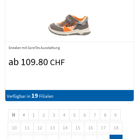
Sneaker mit GoreTex Ausstattung
ab 109.80
CHF
19
Verfügbar in
Filialen
1
2
3
4
5
6
7
8
9
10
11
12
13
14
15
16
17
18