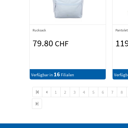
Rucksack
Pantolet
79.80
11
CHF
16
Verfügbar in
Filialen
Verfügb
1
2
3
4
5
6
7
8