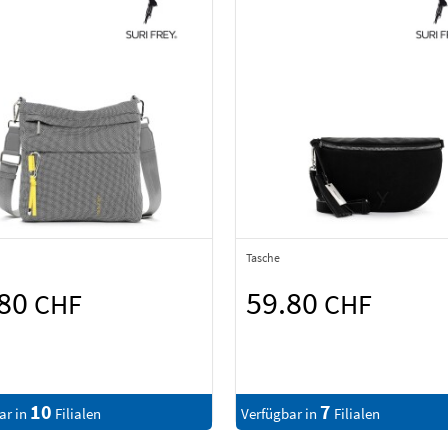
Tasche
.80
59.80
CHF
CHF
10
7
ar in
Filialen
Verfügbar in
Filialen