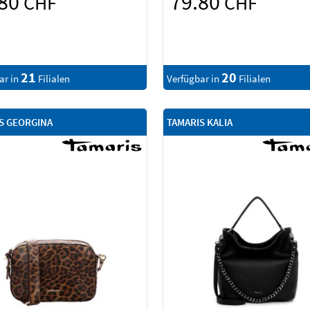
.80
79.80
CHF
CHF
21
20
ar in
Filialen
Verfügbar in
Filialen
S GEORGINA
TAMARIS KALIA