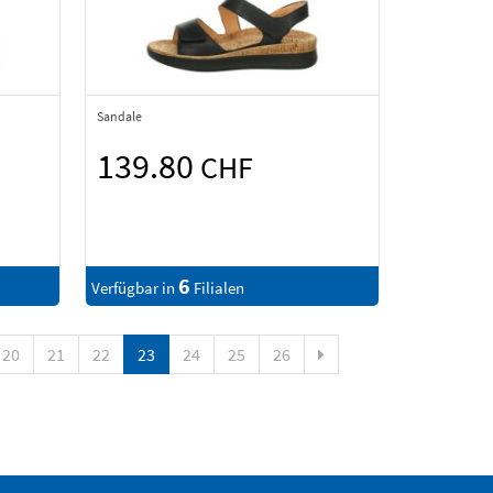
Sandale
139.80
CHF
6
Verfügbar in
Filialen
20
21
22
23
24
25
26