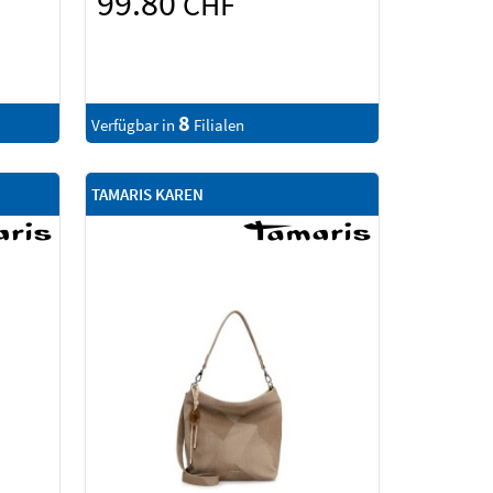
99.80
CHF
8
Verfügbar in
Filialen
TAMARIS KAREN