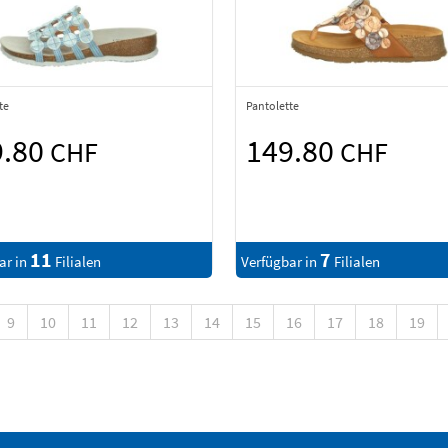
te
Pantolette
9.80
149.80
CHF
CHF
11
7
ar in
Filialen
Verfügbar in
Filialen
9
10
11
12
13
14
15
16
17
18
19