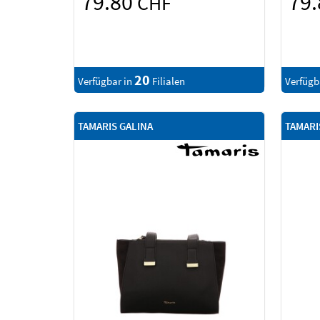
79.80
79
CHF
20
Verfügbar in
Filialen
Verfügb
TAMARIS GALINA
TAMARI