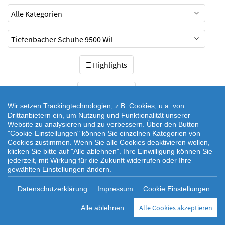
Highlights
zurücksetzen
Wir setzen Trackingtechnologien, z.B. Cookies, u.a. von
Drittanbietern ein, um Nutzung und Funktionalität unserer
Website zu analysieren und zu verbessern. Über den Button
"Cookie-Einstellungen" können Sie einzelnen Kategorien von
Cookies zustimmen. Wenn Sie alle Cookies deaktivieren wollen,
klicken Sie bitte auf "Alle ablehnen". Ihre Einwilligung können Sie
jederzeit, mit Wirkung für die Zukunft widerrufen oder Ihre
gewählten Einstellungen ändern.
|
|
|
Datenschutz
Cookie Einstellungen
Cookie-Richtlinie
Rechtlicher
Datenschutzerklärung
Impressum
Cookie Einstellungen
|
|
Webseitenhinweis
AGB
Impressum
Alle Cookies akzeptieren
Alle ablehnen