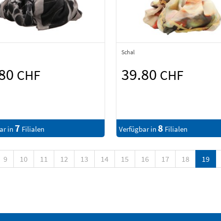
Schal
.80
39.80
CHF
CHF
7
8
ar in
Filialen
Verfügbar in
Filialen
9
10
11
12
13
14
15
16
17
18
19