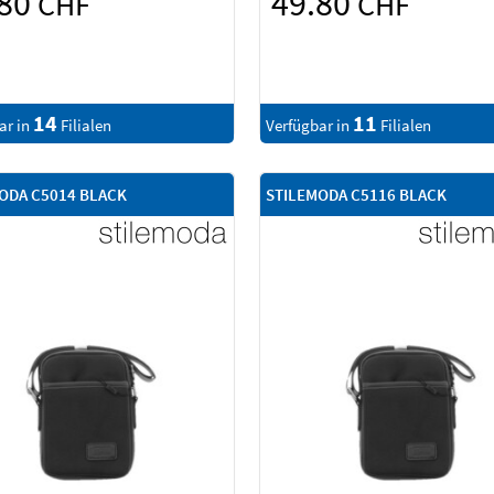
.80
49.80
CHF
CHF
14
11
ar in
Filialen
Verfügbar in
Filialen
ODA C5014 BLACK
STILEMODA C5116 BLACK