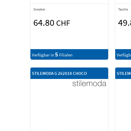
Sneaker
Tasche
64.80
49
CHF
5
Verfügbar in
Filialen
Verfügb
STILEMODA G 262018 CHOCO
STILEM