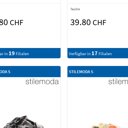
Tasche
.80
39.80
CHF
CHF
19
17
ar in
Filialen
Verfügbar in
Filialen
ODA S
STILEMODA S