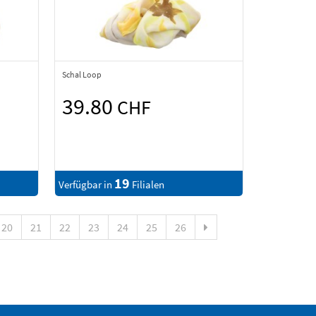
Schal Loop
39.80
CHF
19
Verfügbar in
Filialen
20
21
22
23
24
25
26