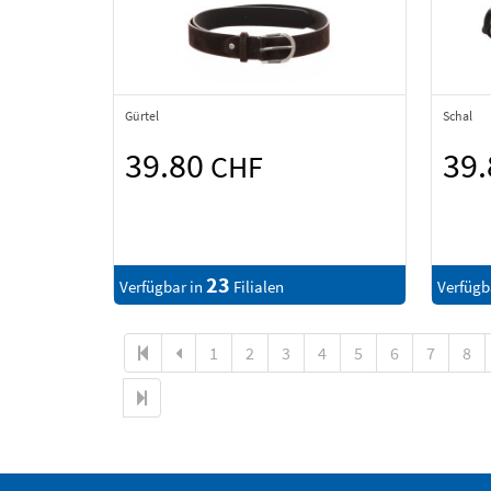
Gürtel
Schal
39.80
39
CHF
23
Verfügbar in
Filialen
Verfügb
1
2
3
4
5
6
7
8