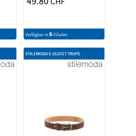
49.80
CHF
6
Verfügbar in
Filialen
STILEMODA G 262017 TAUPE