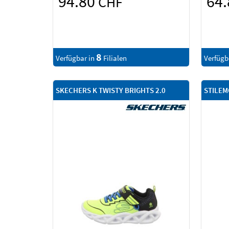
94.80
64
CHF
8
Verfügbar in
Filialen
Verfügb
SKECHERS K TWISTY BRIGHTS 2.0
STILEM