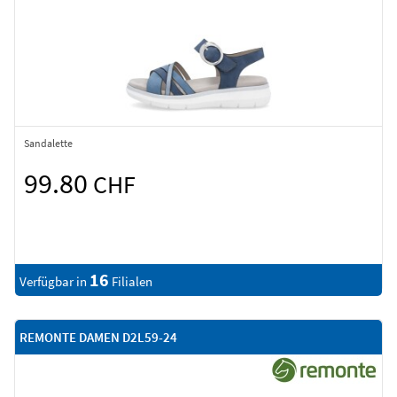
Sandalette
99.80
CHF
16
Verfügbar in
Filialen
REMONTE DAMEN D2L59-24