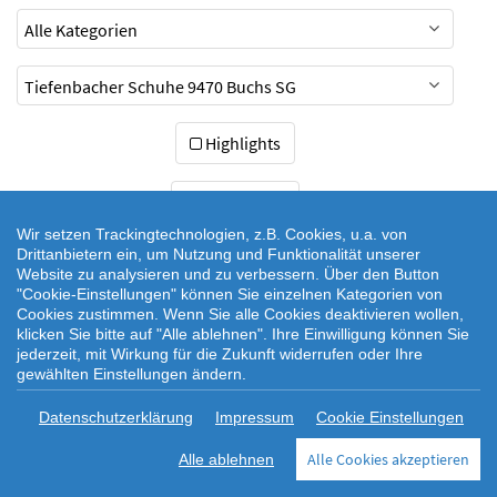
Highlights
zurücksetzen
Wir setzen Trackingtechnologien, z.B. Cookies, u.a. von
Drittanbietern ein, um Nutzung und Funktionalität unserer
Website zu analysieren und zu verbessern. Über den Button
"Cookie-Einstellungen" können Sie einzelnen Kategorien von
Cookies zustimmen. Wenn Sie alle Cookies deaktivieren wollen,
klicken Sie bitte auf "Alle ablehnen". Ihre Einwilligung können Sie
jederzeit, mit Wirkung für die Zukunft widerrufen oder Ihre
gewählten Einstellungen ändern.
|
|
|
Datenschutz
Cookie Einstellungen
Cookie-Richtlinie
Rechtlicher
Datenschutzerklärung
Impressum
Cookie Einstellungen
|
|
Webseitenhinweis
AGB
Impressum
Alle Cookies akzeptieren
Alle ablehnen