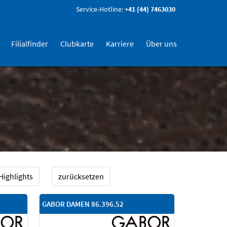
Service-Hotline:
+41 (44) 7463030
Filialfinder
Clubkarte
Karriere
Über uns
Highlights
zurücksetzen
GABOR DAMEN 86.396.52