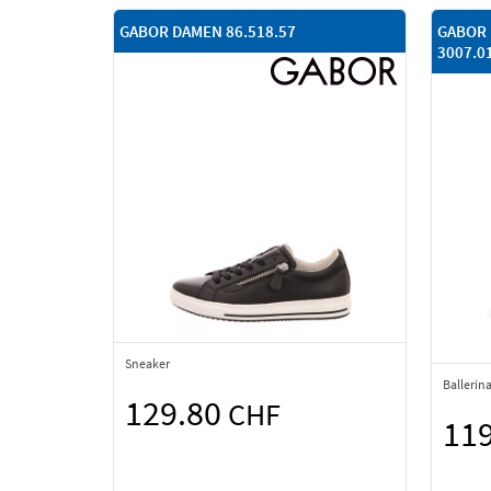
GABOR DAMEN 86.518.57
GABOR 
3007.0
Sneaker
Ballerin
129.80
CHF
11