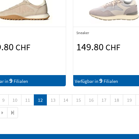
Sneaker
9.80
149.80
CHF
CHF
9
9
ar in
Filialen
Verfügbar in
Filialen
9
10
11
12
13
14
15
16
17
18
19