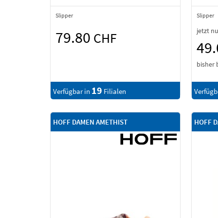
Slipper
Slipper
jetzt n
79.80
CHF
49
bisher 
19
Verfügbar in
Filialen
Verfügb
HOFF DAMEN AMETHIST
HOFF D