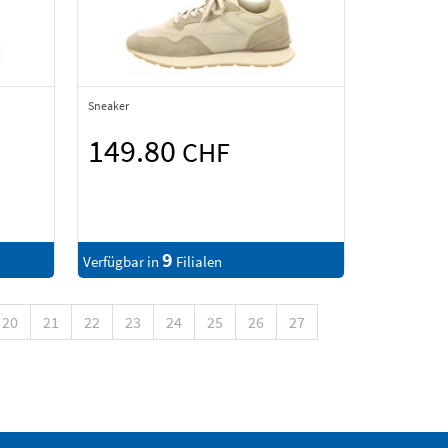
Sneaker
149.80
CHF
9
Verfügbar in
Filialen
20
21
22
23
24
25
26
27