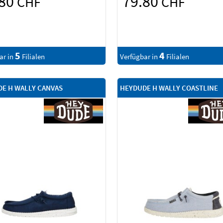
.80
79.80
CHF
CHF
5
4
ar in
Filialen
Verfügbar in
Filialen
E H WALLY CANVAS
HEYDUDE H WALLY COASTLINE