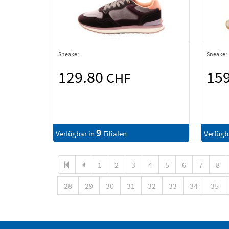
Sneaker
Sneaker
129.80
15
CHF
9
Verfügbar in
Filialen
Verfügb
1
2
3
4
5
6
7
8
28
29
30
31
32
33
34
35