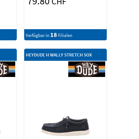
79.80
CHF
18
Verfügbar in
Filialen
HEYDUDE H WALLY STRETCH SOX