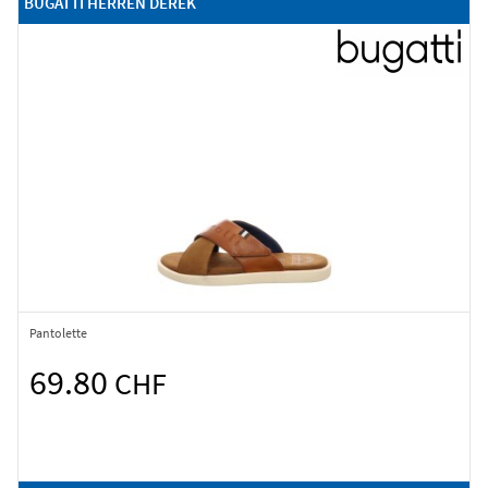
BUGATTI HERREN DEREK
Pantolette
69.80
CHF