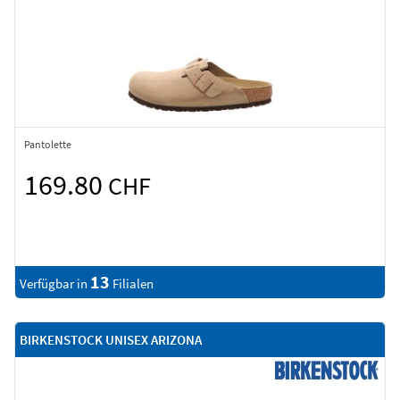
Pantolette
169.80
CHF
13
Verfügbar in
Filialen
BIRKENSTOCK UNISEX ARIZONA