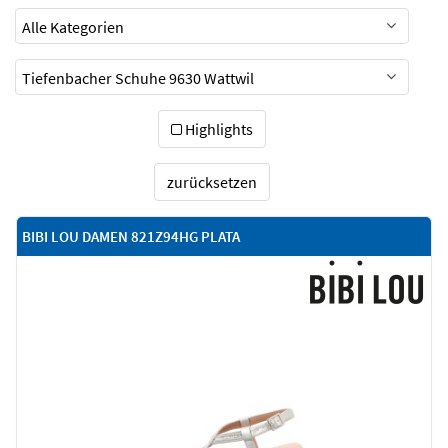
Highlights
zurücksetzen
BIBI LOU DAMEN 821Z94HG PLATA