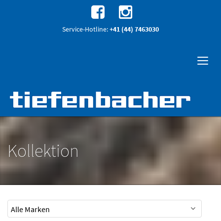
Service-Hotline:
+41 (44) 7463030
Kollektion