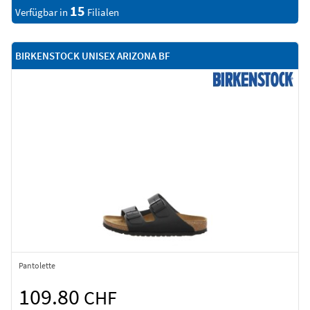
15
Verfügbar in
Filialen
BIRKENSTOCK UNISEX ARIZONA BF
Pantolette
109.80
CHF