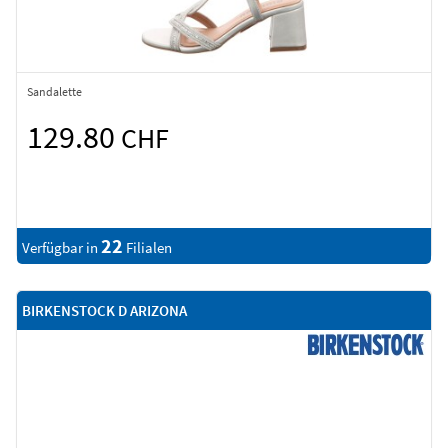
Sandalette
129.80
CHF
22
Verfügbar in
Filialen
BIRKENSTOCK D ARIZONA