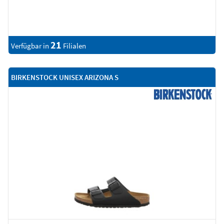
21
Verfügbar in
Filialen
BIRKENSTOCK UNISEX ARIZONA S