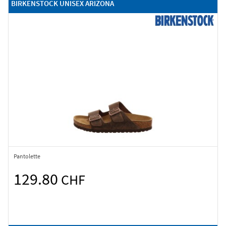
BIRKENSTOCK UNISEX ARIZONA
Pantolette
129.80
CHF