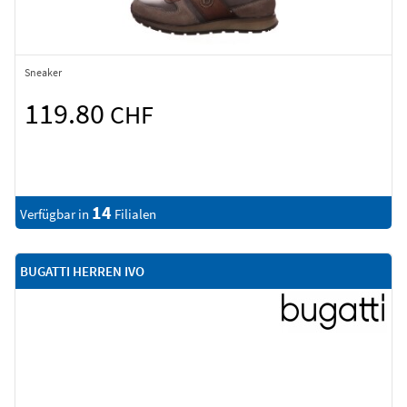
Sneaker
119.80
CHF
14
Verfügbar in
Filialen
BUGATTI HERREN IVO