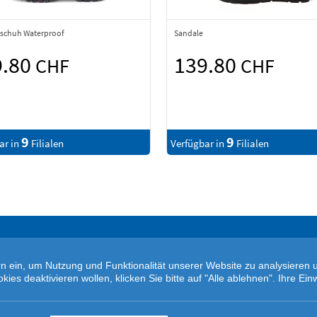
schuh Waterproof
Sandale
9.80
139.80
CHF
CHF
9
9
ar in
Filialen
Verfügbar in
Filialen
tern ein, um Nutzung und Funktionalität unserer Website zu analysiere
s deaktivieren wollen, klicken Sie bitte auf "Alle ablehnen". Ihre Einw