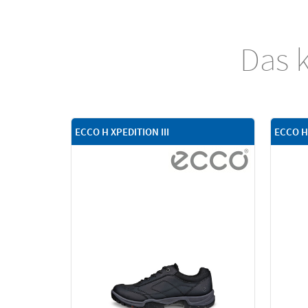
Das k
ECCO H XPEDITION III
ECCO H 