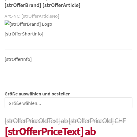
[strOfferBrand] [strOfferArticle]
Art.-Nr.: [strOfferArticleNo]
[strOfferShortInfo]
[strOfferInfo]
Größe auswählen und bestellen
Größe
[strOfferPriceOldText] ab [strOfferPriceOld] CHF
[strOfferPriceText] ab