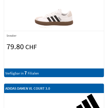
Sneaker
79.80
CHF
7
Verfügbar in
Filialen
ADIDAS DAMEN VL COURT 3.0