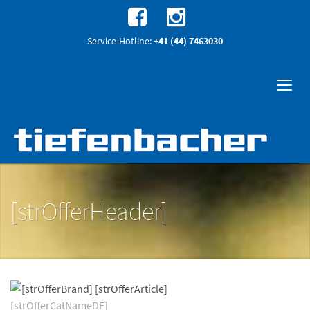
Service-Hotline:
+41 (44) 7463030
[strOfferHeader]
[strOfferCatNameDE]