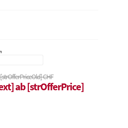
n
 [strOfferPriceOld] CHF
ext] ab [strOfferPrice]