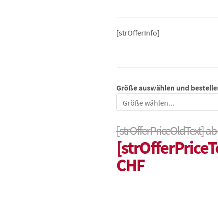
[strOfferInfo]
Größe auswählen und bestelle
Größe
[strOfferPriceOldText] ab
[strOfferPriceT
CHF