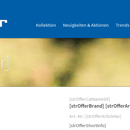
Kollektion
Neuigkeiten & Aktionen
Trends
r]
[strOfferCatNameDE]
[strOfferBrand] [strOfferAr
Art.-Nr.: [strOfferArticleNo]
[strOfferShortInfo]