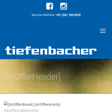
Service-Hotline:
+41 (44) 7463030
[strOfferHeader]
[strOfferCatNameDE]