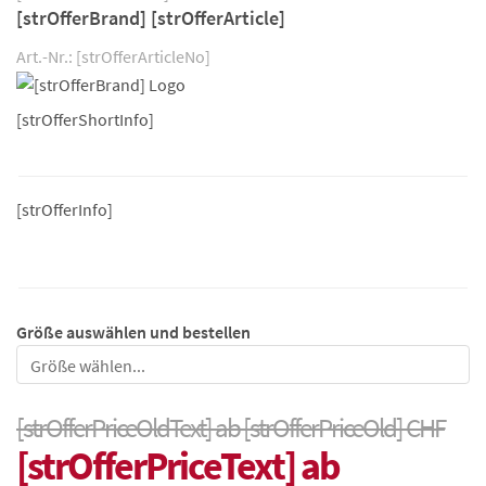
[strOfferBrand] [strOfferArticle]
Art.-Nr.: [strOfferArticleNo]
[strOfferShortInfo]
[strOfferInfo]
Größe auswählen und bestellen
Größe
[strOfferPriceOldText] ab [strOfferPriceOld] CHF
[strOfferPriceText] ab