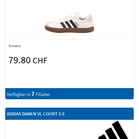
Sneaker
79.80
CHF
7
Verfügbar in
Filialen
ADIDAS DAMEN VL COURT 3.0