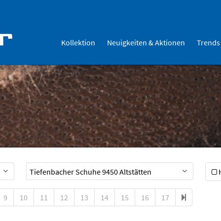
Kollektion
Neuigkeiten & Aktionen
Trends
9
10
11
12
13
14
15
16
17