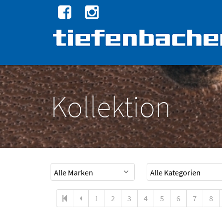
Kollektion
1
2
3
4
5
6
7
8