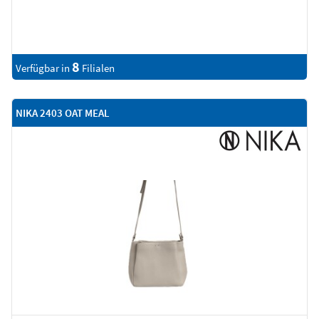
8
Verfügbar in
Filialen
NIKA 2403 OAT MEAL