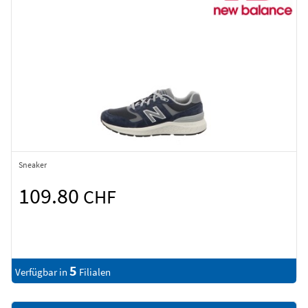
Sneaker
109.80
CHF
5
Verfügbar in
Filialen