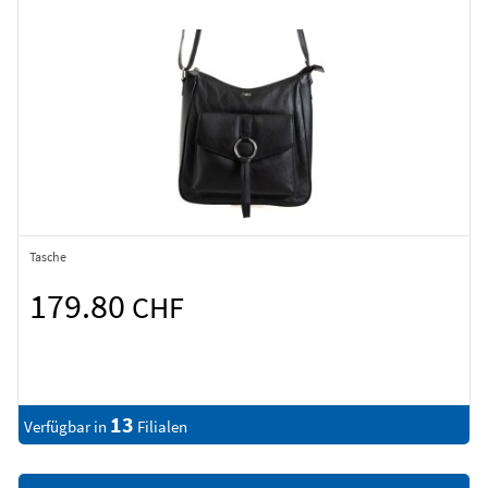
Tasche
179.80
CHF
13
Verfügbar in
Filialen