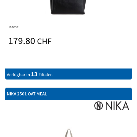
Tasche
179.80
CHF
13
Verfügbar in
Filialen
NIKA 2501 OAT MEAL