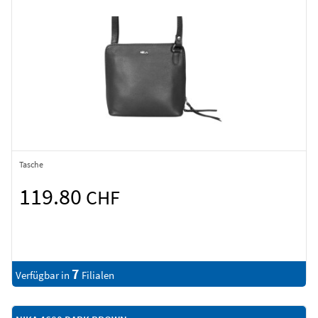
Tasche
119.80
CHF
7
Verfügbar in
Filialen