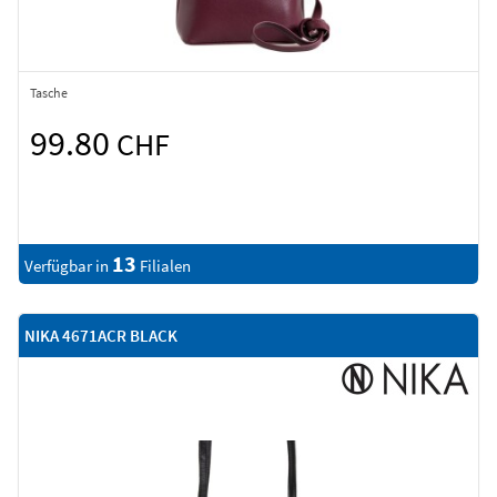
Tasche
99.80
CHF
13
Verfügbar in
Filialen
NIKA 4671ACR BLACK